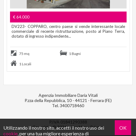
€ 64.000
DV223- COPPARO, centro paese si vende interessante locale
commerciale di recente ristrutturazione, posto al Piano Terra,
dotato di ingresso indipendente...
75 mq
1 Bagni
1 Locali
Agenzia Immobiliare Daria Vitali
P.zza della Repubblica, 10 - 44121 - Ferrara (FE)
Tel.
3400718460
P.IVA 01841290388
Copyright © 2026 -
Site Map
-
Privacy
Utilizzando il nostro sito, accetti il nostro uso dei
OK
cookie
, per una tua migliore esperienza di